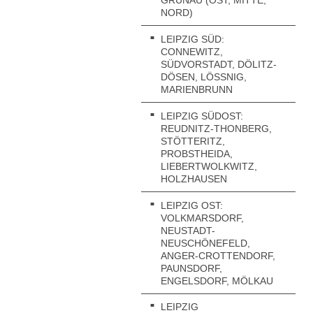
ORD)
LEIPZIG SÜD:
CONNEWITZ,
SÜDVORSTADT, DÖLITZ-
DÖSEN, LÖSSNIG, M
ARIENBRUNN
LEIPZIG SÜDOST:
REUDNITZ-THONBERG,
STÖTTERITZ,
PROBSTHEIDA,
LIEBERTWOLKWITZ,
HOLZHAUSEN
LEIPZIG OST:
VOLKMARSDORF,
NEUSTADT-
NEUSCHÖNEFELD,
ANGER-CROTTENDORF,
PAUNSDORF,
ENGELSDORF, MÖLKAU
LEIPZIG