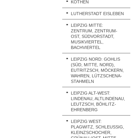
KÖTHEN
LUTHERSTADT EISLEBEN
LEIPZIG MITTE:
ZENTRUM, ZENTRUM-
OST, SÜDVORSTADT,
MUSIKVIERTEL,
BACHVIERTEL
LEIPZIG NORD: GOHLIS
(SÜD, MITTE, NORD),
EUTRITZSCH, MÖCKERN,
WAHREN, LÜTZSCHENA-
STAHMELN
LEIPZIG ALT-WEST:
LINDENAU, ALTLINDENAU,
LEUTZSCH, BÖHLITZ-
EHRENBERG
LEIPZIG WEST:
PLAGWITZ, SCHLEUSSIG, K
LEINZSCHOCHER, G
RÜNAU (OST, MITTE, N