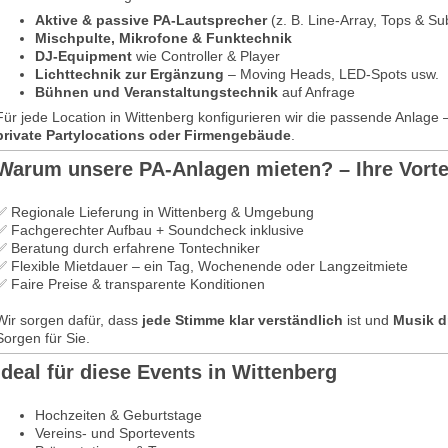
Aktive & passive PA-Lautsprecher
(z. B. Line-Array, Tops & Su
Mischpulte, Mikrofone & Funktechnik
DJ-Equipment
wie Controller & Player
Lichttechnik zur Ergänzung
– Moving Heads, LED-Spots usw.
Bühnen und Veranstaltungstechnik
auf Anfrage
Für jede Location in Wittenberg konfigurieren wir die passende Anlage 
private Partylocations oder Firmengebäude
.
Warum unsere PA-Anlagen mieten? – Ihre Vorte
✅ Regionale Lieferung in Wittenberg & Umgebung
✅ Fachgerechter Aufbau + Soundcheck inklusive
✅ Beratung durch erfahrene Tontechniker
✅ Flexible Mietdauer – ein Tag, Wochenende oder Langzeitmiete
✅ Faire Preise & transparente Konditionen
Wir sorgen dafür, dass
jede Stimme klar verständlich
ist und
Musik d
Sorgen für Sie.
Ideal für diese Events in Wittenberg
Hochzeiten & Geburtstage
Vereins- und Sportevents