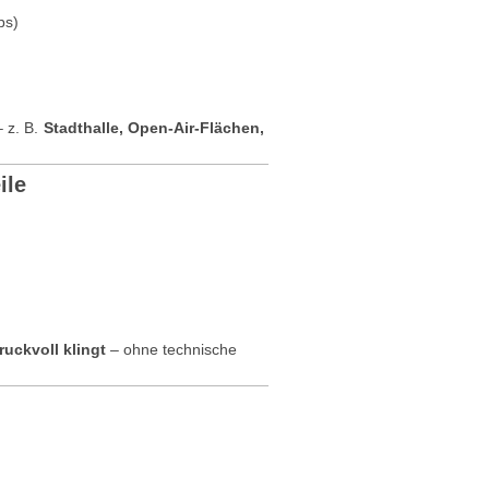
bs)
– z. B.
Stadthalle, Open-Air-Flächen,
ile
ruckvoll klingt
– ohne technische