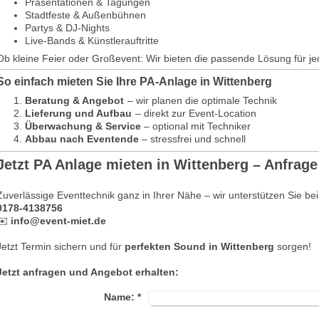
Präsentationen & Tagungen
Stadtfeste & Außenbühnen
Partys & DJ-Nights
Live-Bands & Künstlerauftritte
Ob kleine Feier oder Großevent: Wir bieten die passende Lösung für j
So einfach mieten Sie Ihre PA-Anlage in Wittenberg
Beratung & Angebot
– wir planen die optimale Technik
Lieferung und Aufbau
– direkt zur Event-Location
Überwachung & Service
– optional mit Techniker
Abbau nach Eventende
– stressfrei und schnell
Jetzt PA Anlage mieten in Wittenberg – Anfrage 
Zuverlässige Eventtechnik ganz in Ihrer Nähe – wir unterstützen Sie bei
0178-4138756
✉️
info@event-miet.de
Jetzt Termin sichern und für
perfekten Sound in Wittenberg
sorgen!
Jetzt anfragen und Angebot erhalten:
Name:
*