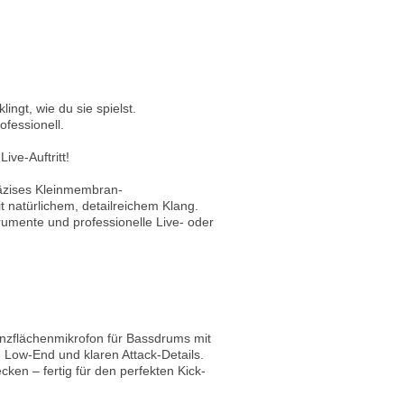
ngt, wie du sie spielst.
ofessionell.
ive-Auftritt!
äzises Kleinmembran-
 natürlichem, detailreichem Klang.
trumente und professionelle Live- oder
nzflächenmikrofon für Bassdrums mit
m Low-End und klaren Attack-Details.
cken – fertig für den perfekten Kick-