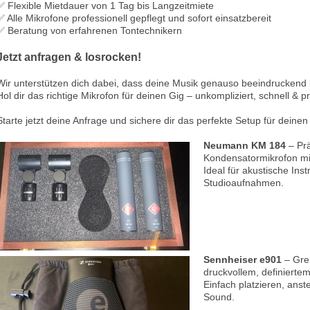
✅ Flexible Mietdauer von 1 Tag bis Langzeitmiete
✅ Alle Mikrofone professionell gepflegt und sofort einsatzbereit
✅ Beratung von erfahrenen Tontechnikern
Jetzt anfragen & losrocken!
Wir unterstützen dich dabei, dass deine Musik genauso beeindruckend kli
Hol dir das richtige Mikrofon für deinen Gig – unkompliziert, schnell & pr
Starte jetzt deine Anfrage und sichere dir das perfekte Setup für deinen L
Neumann KM 184
– Pr
Kondensatormikrofon mit
Ideal für akustische Ins
Studioaufnahmen.
Sennheiser e901
– Gre
druckvollem, definierte
Einfach platzieren, anste
Sound.