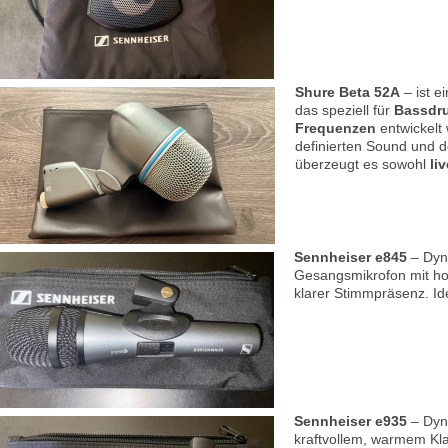
Shure Beta 52A
– ist e
das speziell für
Bassdru
Frequenzen
entwickelt 
definierten Sound und d
überzeugt es sowohl
liv
Sennheiser e845
– Dyn
Gesangsmikrofon mit ho
klarer Stimmpräsenz. Ide
Sennheiser e935
– Dyn
kraftvollem, warmem Kl