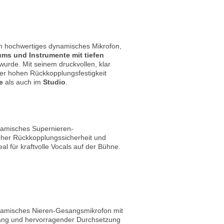
in hochwertiges dynamisches Mikrofon,
ms und Instrumente mit tiefen
wurde. Mit seinem druckvollen, klar
er hohen Rückkopplungsfestigkeit
e
als auch im
Studio
.
amisches Supernieren-
her Rückkopplungssicherheit und
al für kraftvolle Vocals auf der Bühne.
amisches Nieren-Gesangsmikrofon mit
ang und hervorragender Durchsetzung