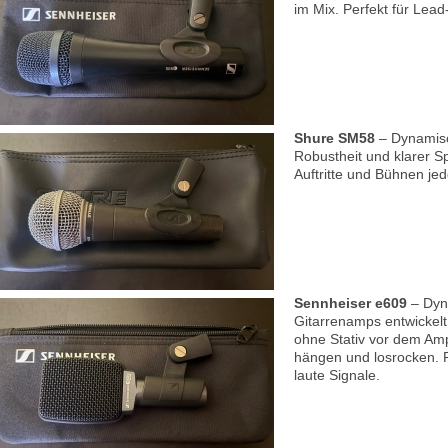
im Mix. Perfekt für Lead
Shure SM58
– Dynamisc
Robustheit und klarer S
Auftritte und Bühnen je
Sennheiser e609
– Dyna
Gitarrenamps entwickelt
ohne Stativ vor dem Amp
hängen und losrocken. R
laute Signale.