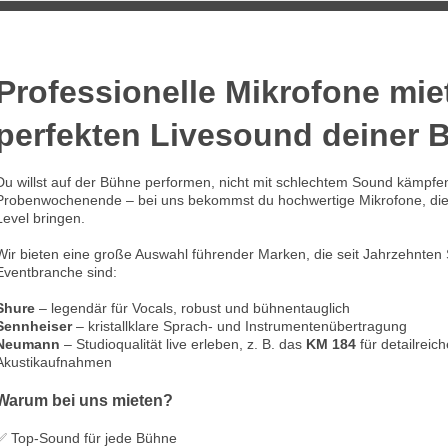
Professionelle Mikrofone mie
perfekten Livesound deiner 
Du willst auf der Bühne performen, nicht mit schlechtem Sound kämpfen
Probenwochenende – bei uns bekommst du hochwertige Mikrofone, die
Level bringen.
Wir bieten eine große Auswahl führender Marken, die seit Jahrzehnten 
Eventbranche sind:
Shure
– legendär für Vocals, robust und bühnentauglich
Sennheiser
– kristallklare Sprach- und Instrumentenübertragung
Neumann
– Studioqualität live erleben, z. B. das
KM 184
für detailreic
Akustikaufnahmen
Warum bei uns mieten?
✅ Top-Sound für jede Bühne