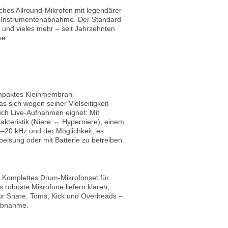
hes Allround-Mikrofon mit legendärer
r Instrumentenabnahme. Der Standard
 und vieles mehr – seit Jahrzehnten
se.
paktes Kleinmembran-
s sich wegen seiner Vielseitigkeit
auch Live-Aufnahmen eignet: Mit
akteristik (Niere ↔ Hyperniere), einem
–20 kHz und der Möglichkeit, es
isung oder mit Batterie zu betreiben.
 Komplettes Drum-Mikrofonset für
 robuste Mikrofone liefern klaren,
r Snare, Toms, Kick und Overheads –
-Abnahme.