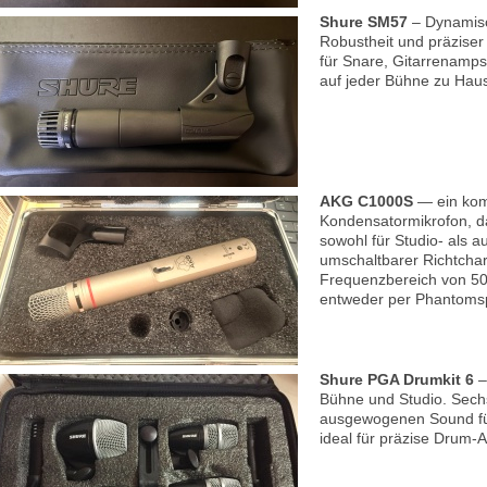
Shure SM57
– Dynamisc
Robustheit und präzise
für Snare, Gitarrenamps
auf jeder Bühne zu Hau
AKG C1000S
— ein kom
Kondensatormikrofon, da
sowohl für Studio- als 
umschaltbarer Richtchar
Frequenzbereich von 50
entweder per Phantomspe
Shure PGA Drumkit 6
–
Bühne und Studio. Sechs
ausgewogenen Sound fü
ideal für präzise Drum