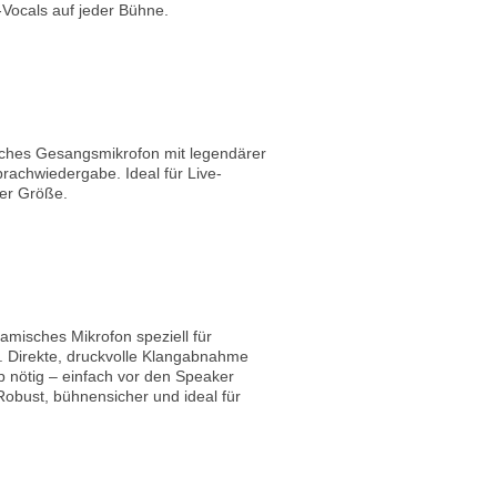
-Vocals auf jeder Bühne.
hes Gesangsmikrofon mit legendärer
prachwiedergabe. Ideal für Live-
der Größe.
misches Mikrofon speziell für
. Direkte, druckvolle Klangabnahme
 nötig – einfach vor den Speaker
obust, bühnensicher und ideal für