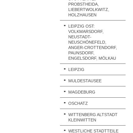
J
PROBSTHEIDA,
I
LIEBERTWOLKWITZ,
O
HOLZHAUSEN
W
V
LEIPZIG OST:
VOLKMARSDORF,
NEUSTADT-
NEUSCHÖNEFELD,
ANGER-CROTTENDORF,
PAUNSDORF,
ENGELSDORF, MÖLKAU
LEIPZIG
MULDESTAUSEE
MAGDEBURG
OSCHATZ
WITTENBERG ALTSTADT
KLEINWITTEN
WESTLICHE STADTTEILE