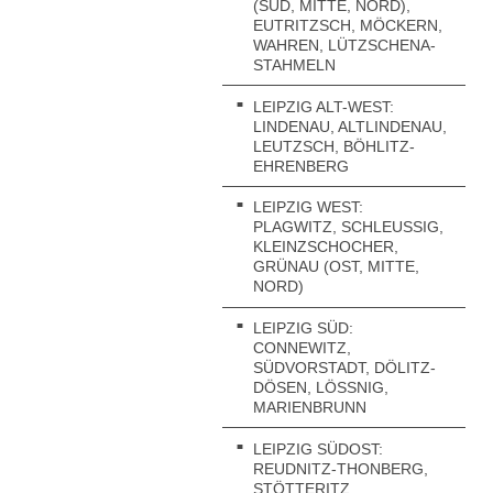
(SÜD, MITTE, NORD),
EUTRITZSCH, MÖCKERN,
WAHREN, LÜTZSCHENA-
STAHMELN
LEIPZIG ALT-WEST:
LINDENAU, ALTLINDENAU,
LEUTZSCH, BÖHLITZ-
EHRENBERG
LEIPZIG WEST:
PLAGWITZ, SCHLEUSSIG, K
LEINZSCHOCHER, G
RÜNAU (OST, MITTE, N
ORD)
LEIPZIG SÜD:
CONNEWITZ,
SÜDVORSTADT, DÖLITZ-
DÖSEN, LÖSSNIG, M
ARIENBRUNN
LEIPZIG SÜDOST:
REUDNITZ-THONBERG,
K
STÖTTERITZ,