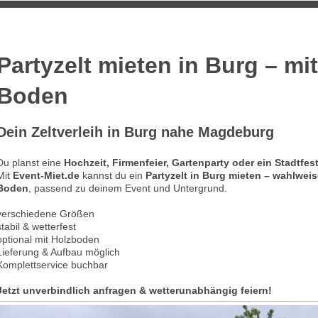
Partyzelt mieten in Burg – mi
Boden
Dein Zeltverleih in Burg nahe Magdeburg
Du planst eine
Hochzeit, Firmenfeier, Gartenparty oder ein Stadtfe
Mit
Event-Miet.de
kannst du ein
Partyzelt in Burg mieten – wahlwei
Boden
, passend zu deinem Event und Untergrund.
verschiedene Größen
stabil & wetterfest
optional mit Holzboden
Lieferung & Aufbau möglich
Komplettservice buchbar
Jetzt unverbindlich anfragen & wetterunabhängig feiern!