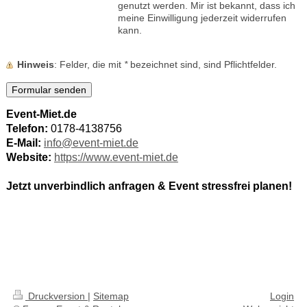
genutzt werden. Mir ist bekannt, dass ich
meine Einwilligung jederzeit widerrufen
kann.
Hinweis
: Felder, die mit
*
bezeichnet sind, sind Pflichtfelder.
Event-Miet.de
Telefon:
0178-4138756
E-Mail:
info@event-miet.de
Website:
https://www.event-miet.de
Jetzt unverbindlich anfragen & Event stressfrei planen!
Kann man Geschirr in Werder (Havel) mieten?
Ja, bei Event-Miet.de kannst du
Geschirr, Gläser & Besteck direkt in Werder (Havel) mieten
.
Ist das Geschirr hygienisch gereinigt?
Ja, alle Artikel werden
professionell gereinigt & einsatzbereit
geliefert.
Gibt es auch Möbel & Zelte?
Ja, wir bieten
komplette Eventausstattung aus einer Hand
.
Druckversion
|
Sitemap
Login