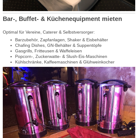
Bar-, Buffet- & Küchenequipment mieten
Optimal für Vereine, Caterer & Selbstversorger:
Barzubehör, Zapfanlagen, Shaker & Eisbehälter
Chafing Dishes, GN-Behälter & Suppentöpfe
Gasgrills, Fritteusen & Waffeleisen
Popcorn-, Zuckerwatte- & Slush-Eis-Maschinen
Kühlschränke, Kaffeemaschinen & Glühweinkocher