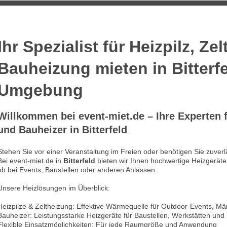
Ihr Spezialist für Heizpilz, Z
Bauheizung mieten in Bitterf
Umgebung
Willkommen bei event-miet.de – Ihre Experten f
und Bauheizer in Bitterfeld
Stehen Sie vor einer Veranstaltung im Freien oder benötigen Sie zuver
Bei event-miet.de in
Bitterfeld
bieten wir Ihnen hochwertige Heizgeräte
ob bei Events, Baustellen oder anderen Anlässen.
Unsere Heizlösungen im Überblick:
Heizpilze & Zeltheizung: Effektive Wärmequelle für Outdoor-Events, M
Bauheizer: Leistungsstarke Heizgeräte für Baustellen, Werkstätten und 
Flexible Einsatzmöglichkeiten: Für jede Raumgröße und Anwendung