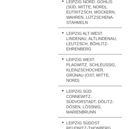
LEIPZIG NORD: GOHLIS
(SÜD, MITTE, NORD),
EUTRITZSCH, MÖCKERN,
WAHREN, LÜTZSCHENA-
STAHMELN
LEIPZIG ALT-WEST:
LINDENAU, ALTLINDENAU,
LEUTZSCH, BÖHLITZ-
EHRENBERG
LEIPZIG WEST:
PLAGWITZ, SCHLEUSSIG, K
LEINZSCHOCHER, G
RÜNAU (OST, MITTE, N
ORD)
LEIPZIG SÜD:
CONNEWITZ,
SÜDVORSTADT, DÖLITZ-
DÖSEN, LÖSSNIG, M
ARIENBRUNN
LEIPZIG SÜDOST:
REUDNITZ-THONBERG,