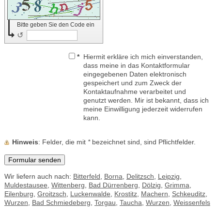
Bitte geben Sie den Code ein
↺
*
Hiermit erkläre ich mich einverstanden,
dass meine in das Kontaktformular
eingegebenen Daten elektronisch
gespeichert und zum Zweck der
Kontaktaufnahme verarbeitet und
genutzt werden. Mir ist bekannt, dass ich
meine Einwilligung jederzeit widerrufen
kann.
Hinweis
: Felder, die mit
*
bezeichnet sind, sind Pflichtfelder.
Wir liefern auch nach:
Bitterfeld
,
Borna
,
Delitzsch
,
Leipzig
,
Muldestausee
,
Wittenberg
,
Bad Dürrenberg
,
Dölzig
,
Grimma
,
Eilenburg
,
Groitzsch
,
Luckenwalde
,
Krostitz
,
Machern
,
Schkeuditz
,
Wurzen
,
Bad Schmiedeberg
,
Torgau
,
Taucha
,
Wurzen
,
Weissenfels