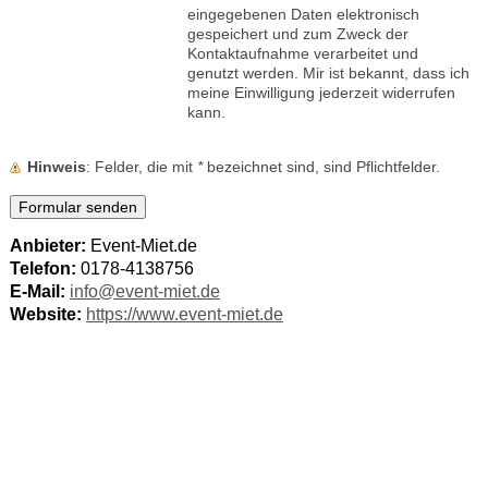
eingegebenen Daten elektronisch
gespeichert und zum Zweck der
Kontaktaufnahme verarbeitet und
genutzt werden. Mir ist bekannt, dass ich
meine Einwilligung jederzeit widerrufen
kann.
Hinweis
: Felder, die mit
*
bezeichnet sind, sind Pflichtfelder.
Anbieter:
Event-Miet.de
Telefon:
0178-4138756
E-Mail:
info@event-miet.de
Website:
https://www.event-miet.de
FAQ
Kann man Geschirr in Wettin-Löbejün mieten?
Ja, bei Event-Miet.de kannst du
Geschirr direkt in Wettin-Löbejün mieten
.
Ist das Geschirr gereinigt?
Ja, alles Geschirr wird
professionell gereinigt & hygienisch verpackt
geliefert.
Für welche Veranstaltungen eignet sich der Geschirrverleih?
Für Hochzeiten, Firmenfeiern, Geburtstage, Vereinsfeste & Events.