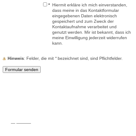
*
Hiermit erkläre ich mich einverstanden,
dass meine in das Kontaktformular
eingegebenen Daten elektronisch
gespeichert und zum Zweck der
Kontaktaufnahme verarbeitet und
genutzt werden. Mir ist bekannt, dass ich
meine Einwilligung jederzeit widerrufen
kann.
Hinweis
: Felder, die mit
*
bezeichnet sind, sind Pflichtfelder.
Serviceadresse
Event-Miet – Region Jerichow
Karl-Liebknecht-Straße 18
39319 Jerichow
Sachsen-Anhalt, Deutschland
Telefon: 0178-4138756
E-Mail:
info@event-miet.de
FAQ