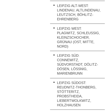
LEIPZIG ALT-WEST:
LINDENAU, ALTLINDENAU,
LEUTZSCH, BÖHLITZ-
EHRENBERG
LEIPZIG WEST:
PLAGWITZ, SCHLEUSSIG, K
LEINZSCHOCHER, G
RÜNAU (OST, MITTE, N
ORD)
LEIPZIG SÜD:
CONNEWITZ,
SÜDVORSTADT, DÖLITZ-
DÖSEN, LÖSSNIG, M
ARIENBRUNN
LEIPZIG SÜDOST:
REUDNITZ-THONBERG,
STÖTTERITZ,
S
PROBSTHEIDA,
LIEBERTWOLKWITZ,
E
HOLZHAUSEN
B