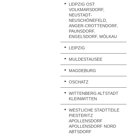
1
LEIPZIG OST:
B
VOLKMARSDORF,
T
NEUSTADT-
E
NEUSCHÖNEFELD,
ANGER-CROTTENDORF,
PAUNSDORF,
ENGELSDORF, MÖLKAU
K
J
LEIPZIG
I
J
MULDESTAUSEE
S
J
MAGDEBURG
OSCHATZ
WITTENBERG ALTSTADT
KLEINWITTEN
WESTLICHE STADTTEILE
PIESTERITZ
APOLLENSDORF
APOLLENSDORF NORD
ABTSDORF