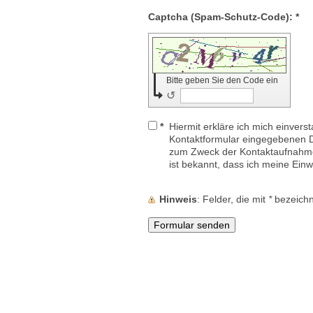
Captcha (Spam-Schutz-Code): *
Bitte geben Sie den Code ein
↺
*
Hiermit erkläre ich mich einvers
Kontaktformular eingegebenen D
zum Zweck der Kontaktaufnahme 
ist bekannt, dass ich meine Einwi
Hinweis
: Felder, die mit
*
bezeichne
erviceadresse
vent-Miet – Region Fichtenwalde
rücker Straße 12