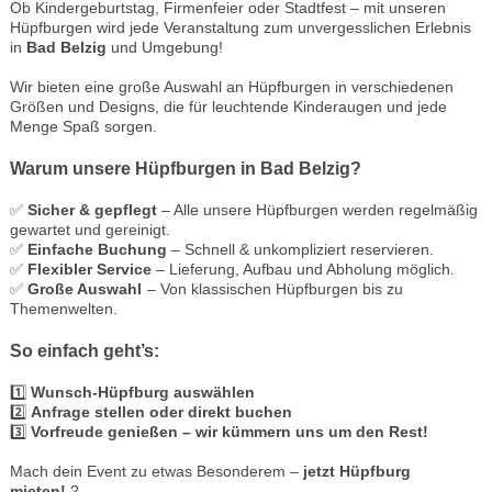
Ob Kindergeburtstag, Firmenfeier oder Stadtfest – mit unseren
Hüpfburgen wird jede Veranstaltung zum unvergesslichen Erlebnis
in
Bad Belzig
und Umgebung!
Wir bieten eine große Auswahl an Hüpfburgen in verschiedenen
Größen und Designs, die für leuchtende Kinderaugen und jede
Menge Spaß sorgen.
Warum unsere Hüpfburgen in Bad Belzig?
✅
Sicher & gepflegt
– Alle unsere Hüpfburgen werden regelmäßig
gewartet und gereinigt.
✅
Einfache Buchung
– Schnell & unkompliziert reservieren.
✅
Flexibler Service
– Lieferung, Aufbau und Abholung möglich.
✅
Große Auswahl
– Von klassischen Hüpfburgen bis zu
Themenwelten.
So einfach geht’s:
1️⃣
Wunsch-Hüpfburg auswählen
2️⃣
Anfrage stellen oder direkt buchen
3️⃣
Vorfreude genießen – wir kümmern uns um den Rest!
Mach dein Event zu etwas Besonderem –
jetzt Hüpfburg
mieten!
?